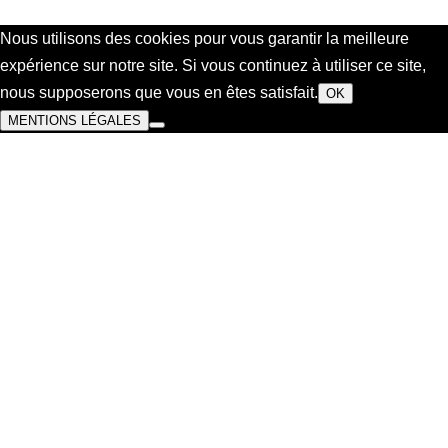
Nous utilisons des cookies pour vous garantir la meilleure
expérience sur notre site. Si vous continuez à utiliser ce site,
nous supposerons que vous en êtes satisfait.
OK
MENTIONS LÉGALES
CGV
Mentions legales
Les partenaires
Design de
Elegant Themes
| Propulsé par
WordPress