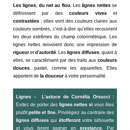
Les lignes, du net au flou.
Les
lignes nettes
se
définissent par des
couleurs vives
et
contrastées
: elles vont des couleurs claires aux
couleurs sombres, c’est-à-dire qu’elles recouvrent
les deux extrêmes du champ colorimétrique. Les
lignes nettes renvoient donc une impression de
rigueur
et
d’autorité
. Les
lignes diffuses
, quant à
elles, se caractérisent par des traits aux
couleurs
douces
, pastel, comme les aquarelles. Elles
apportent de
la douceur
à votre personnalité.
Lignes – L’astuce de Cornélia Orsucci :
Évitez de porter des
lignes nettes si
vous êtes
plutôt
petite et fine.
Privilégiez au contraire des
lignes diffuses
qui
étofferont
votre silhouette
et vous feront gagner en
prestance.
Par